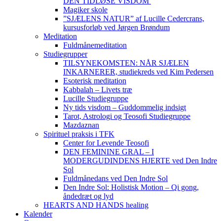
DEN TIDLØSE VISDOM
Magiker skole
”SJÆLENS NATUR” af Lucille Cedercrans,
kursusforløb ved Jørgen Brøndum
Meditation
Fuldmånemeditation
Studiegrupper
TILSYNEKOMSTEN: NÅR SJÆLEN
INKARNERER, studiekreds ved Kim Pedersen
Esoterisk meditation
Kabbalah – Livets træ
Lucille Studiegruppe
Ny tids visdom – Guddommelig indsigt
Tarot, Astrologi og Teosofi Studiegruppe
Mazdaznan
Spirituel praksis i TFK
Center for Levende Teosofi
DEN FEMININE GRAL – I
MODERGUDINDENS HJERTE ved Den Indre
Sol
Fuldmånedans ved Den Indre Sol
Den Indre Sol: Holistisk Motion – Qi gong,
åndedræt og lyd
HEARTS AND HANDS healing
Kalender