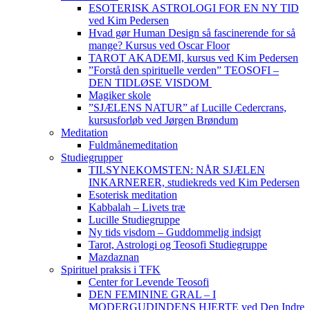
ESOTERISK ASTROLOGI FOR EN NY TID
ved Kim Pedersen
Hvad gør Human Design så fascinerende for så
mange? Kursus ved Oscar Floor
TAROT AKADEMI, kursus ved Kim Pedersen
”Forstå den spirituelle verden” TEOSOFI –
DEN TIDLØSE VISDOM
Magiker skole
”SJÆLENS NATUR” af Lucille Cedercrans,
kursusforløb ved Jørgen Brøndum
Meditation
Fuldmånemeditation
Studiegrupper
TILSYNEKOMSTEN: NÅR SJÆLEN
INKARNERER, studiekreds ved Kim Pedersen
Esoterisk meditation
Kabbalah – Livets træ
Lucille Studiegruppe
Ny tids visdom – Guddommelig indsigt
Tarot, Astrologi og Teosofi Studiegruppe
Mazdaznan
Spirituel praksis i TFK
Center for Levende Teosofi
DEN FEMININE GRAL – I
MODERGUDINDENS HJERTE ved Den Indre