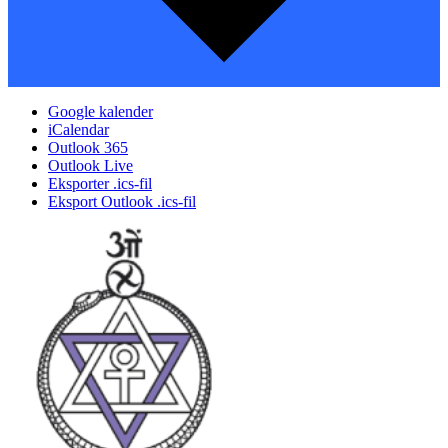
Google kalender
iCalendar
Outlook 365
Outlook Live
Eksporter .ics-fil
Eksport Outlook .ics-fil