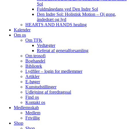
Sol
Fuldmånedans ved Den Indre Sol
Den Indre Sol: Holistisk Motion – Qi gong,
åndedræt og lyd
HEARTS AND HANDS healing
Kalender
Om os
Om TFK
Vedtægter
Referat af generalforsamling
Om teosofi
Boghandel
Bibliotek
Lydfiler – login for medlemmer
Artikler
E-bøger
Kunstudstillinger
Udlejning af foredragssal
Find os
Kontakt os
Medlemsskab
Medlem
Frivillig
Shop
Shop