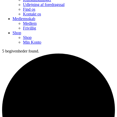
Udlejning af foredragssal
Find os
Kontakt os
Medlemsskab
Medlem
Frivillig
Shop
Shop
Min Konto
5 begivenheder found.