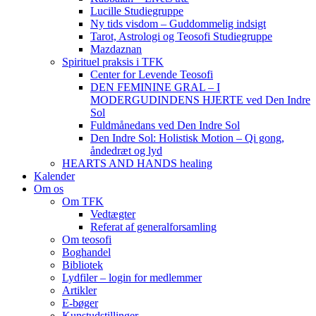
Lucille Studiegruppe
Ny tids visdom – Guddommelig indsigt
Tarot, Astrologi og Teosofi Studiegruppe
Mazdaznan
Spirituel praksis i TFK
Center for Levende Teosofi
DEN FEMININE GRAL – I
MODERGUDINDENS HJERTE ved Den Indre
Sol
Fuldmånedans ved Den Indre Sol
Den Indre Sol: Holistisk Motion – Qi gong,
åndedræt og lyd
HEARTS AND HANDS healing
Kalender
Om os
Om TFK
Vedtægter
Referat af generalforsamling
Om teosofi
Boghandel
Bibliotek
Lydfiler – login for medlemmer
Artikler
E-bøger
Kunstudstillinger