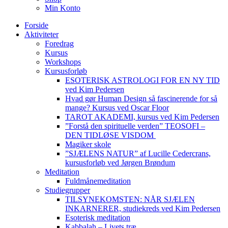
Min Konto
Forside
Aktiviteter
Foredrag
Kursus
Workshops
Kursusforløb
ESOTERISK ASTROLOGI FOR EN NY TID
ved Kim Pedersen
Hvad gør Human Design så fascinerende for så
mange? Kursus ved Oscar Floor
TAROT AKADEMI, kursus ved Kim Pedersen
”Forstå den spirituelle verden” TEOSOFI –
DEN TIDLØSE VISDOM
Magiker skole
”SJÆLENS NATUR” af Lucille Cedercrans,
kursusforløb ved Jørgen Brøndum
Meditation
Fuldmånemeditation
Studiegrupper
TILSYNEKOMSTEN: NÅR SJÆLEN
INKARNERER, studiekreds ved Kim Pedersen
Esoterisk meditation
Kabbalah – Livets træ