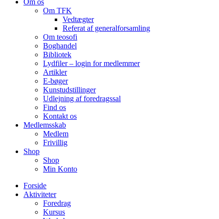
Om os
Om TFK
Vedtægter
Referat af generalforsamling
Om teosofi
Boghandel
Bibliotek
Lydfiler – login for medlemmer
Artikler
E-bøger
Kunstudstillinger
Udlejning af foredragssal
Find os
Kontakt os
Medlemsskab
Medlem
Frivillig
Shop
Shop
Min Konto
Forside
Aktiviteter
Foredrag
Kursus