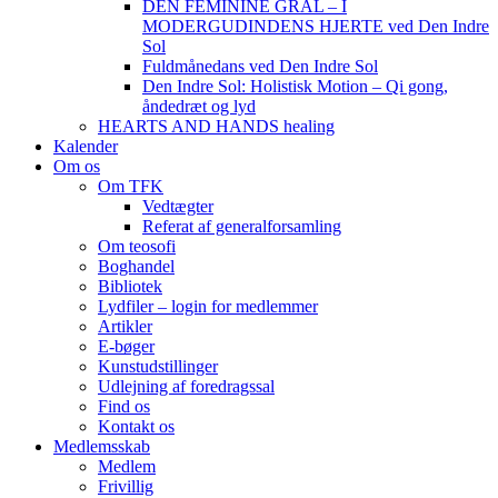
DEN FEMININE GRAL – I
MODERGUDINDENS HJERTE ved Den Indre
Sol
Fuldmånedans ved Den Indre Sol
Den Indre Sol: Holistisk Motion – Qi gong,
åndedræt og lyd
HEARTS AND HANDS healing
Kalender
Om os
Om TFK
Vedtægter
Referat af generalforsamling
Om teosofi
Boghandel
Bibliotek
Lydfiler – login for medlemmer
Artikler
E-bøger
Kunstudstillinger
Udlejning af foredragssal
Find os
Kontakt os
Medlemsskab
Medlem
Frivillig