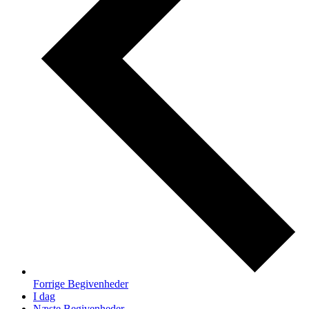
Forrige
Begivenheder
I dag
Næste
Begivenheder