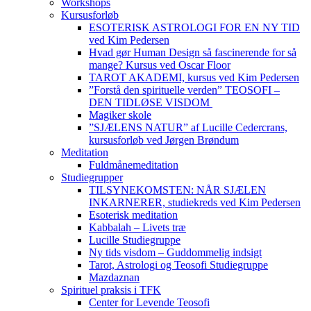
Workshops
Kursusforløb
ESOTERISK ASTROLOGI FOR EN NY TID
ved Kim Pedersen
Hvad gør Human Design så fascinerende for så
mange? Kursus ved Oscar Floor
TAROT AKADEMI, kursus ved Kim Pedersen
”Forstå den spirituelle verden” TEOSOFI –
DEN TIDLØSE VISDOM
Magiker skole
”SJÆLENS NATUR” af Lucille Cedercrans,
kursusforløb ved Jørgen Brøndum
Meditation
Fuldmånemeditation
Studiegrupper
TILSYNEKOMSTEN: NÅR SJÆLEN
INKARNERER, studiekreds ved Kim Pedersen
Esoterisk meditation
Kabbalah – Livets træ
Lucille Studiegruppe
Ny tids visdom – Guddommelig indsigt
Tarot, Astrologi og Teosofi Studiegruppe
Mazdaznan
Spirituel praksis i TFK
Center for Levende Teosofi