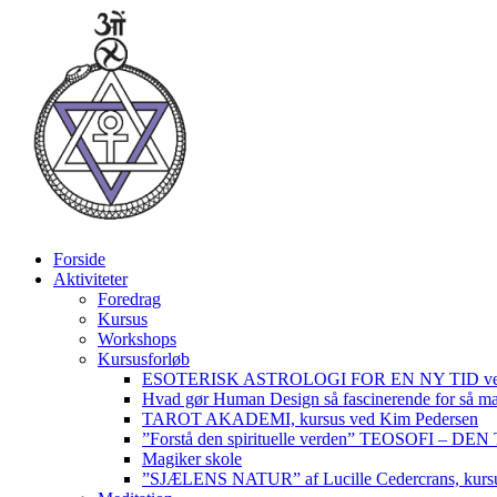
Videre
til
indhold
Forside
Aktiviteter
Foredrag
Kursus
Workshops
Kursusforløb
ESOTERISK ASTROLOGI FOR EN NY TID ved
Hvad gør Human Design så fascinerende for så m
TAROT AKADEMI, kursus ved Kim Pedersen
”Forstå den spirituelle verden” TEOSOFI – 
Magiker skole
”SJÆLENS NATUR” af Lucille Cedercrans, kursu