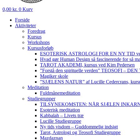
0,00
kr.
0
Kurv
Forside
Aktiviteter
Foredrag
Kursus
Workshops
Kursusforløb
ESOTERISK ASTROLOGI FOR EN NY TID ved
Hvad gør Human Design så fascinerende for så m
TAROT AKADEMI, kursus ved Kim Pedersen
”Forstå den spirituelle verden” TEOSOFI – 
Magiker skole
”SJÆLENS NATUR” af Lucille Cedercrans, kursu
Meditation
Fuldmånemeditation
Studiegrupper
TILSYNEKOMSTEN: NÅR SJÆLEN INKARNERER,
Esoterisk meditation
Kabbalah – Livets træ
Lucille Studiegruppe
Ny tids visdom – Guddommelig indsigt
Tarot, Astrologi og Teosofi Studiegruppe
Mazdaznan