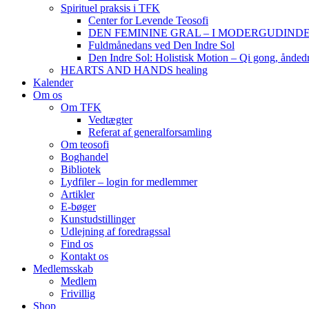
Spirituel praksis i TFK
Center for Levende Teosofi
DEN FEMININE GRAL – I MODERGUDINDENS 
Fuldmånedans ved Den Indre Sol
Den Indre Sol: Holistisk Motion – Qi gong, ånded
HEARTS AND HANDS healing
Kalender
Om os
Om TFK
Vedtægter
Referat af generalforsamling
Om teosofi
Boghandel
Bibliotek
Lydfiler – login for medlemmer
Artikler
E-bøger
Kunstudstillinger
Udlejning af foredragssal
Find os
Kontakt os
Medlemsskab
Medlem
Frivillig
Shop