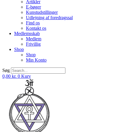
Artikler
E-bøger
Kunstudstillinger
Udlejning af foredragssal
Find os
Kontakt os
Medlemsskab
Medlem
Frivillig
Shop
Shop
Min Konto
Søg
0,00
kr.
0
Kurv