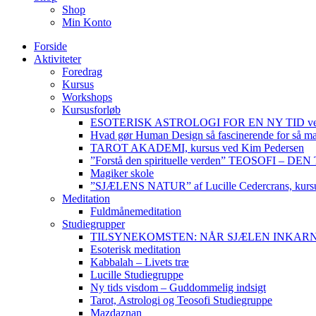
Shop
Min Konto
Forside
Aktiviteter
Foredrag
Kursus
Workshops
Kursusforløb
ESOTERISK ASTROLOGI FOR EN NY TID ved
Hvad gør Human Design så fascinerende for så m
TAROT AKADEMI, kursus ved Kim Pedersen
”Forstå den spirituelle verden” TEOSOFI – 
Magiker skole
”SJÆLENS NATUR” af Lucille Cedercrans, kursu
Meditation
Fuldmånemeditation
Studiegrupper
TILSYNEKOMSTEN: NÅR SJÆLEN INKARNERER,
Esoterisk meditation
Kabbalah – Livets træ
Lucille Studiegruppe
Ny tids visdom – Guddommelig indsigt
Tarot, Astrologi og Teosofi Studiegruppe
Mazdaznan