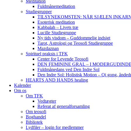
Meditation
Fuldmånemeditation
Studiegrupper
TILSYNEKOMSTEN: NÅR SJÆLEN INKARNERER,
Esoterisk meditation
Kabbalah – Livets træ
Lucille Studiegruppe
Ny tids visdom – Guddommelig indsigt
Tarot, Astrologi og Teosofi Studiegruppe
Mazdaznan
Spirituel praksis i TFK
Center for Levende Teosofi
DEN FEMININE GRAL – I MODERGUDINDENS 
Fuldmånedans ved Den Indre Sol
Den Indre Sol: Holistisk Motion – Qi gong, ånded
HEARTS AND HANDS healing
Kalender
Om os
Om TFK
Vedtægter
Referat af generalforsamling
Om teosofi
Boghandel
Bibliotek
Lydfiler – login for medlemmer