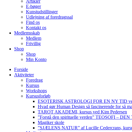
Artikler
E-bøger
Kunstudstillinger
Udlejning af foredragssal
Find os
Kontakt os
Medlemsskab
Medlem
Frivillig
Shop
Shop
Min Konto
Forside
Aktiviteter
Foredrag
Kursus
Workshops
Kursusforløb
ESOTERISK ASTROLOGI FOR EN NY TID ved
Hvad gør Human Design så fascinerende for så m
TAROT AKADEMI, kursus ved Kim Pedersen
”Forstå den spirituelle verden” TEOSOFI – 
Magiker skole
”SJÆLENS NATUR” af Lucille Cedercrans, kursu