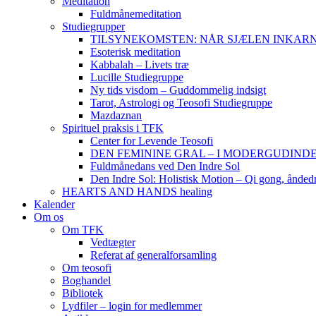
Meditation
Fuldmånemeditation
Studiegrupper
TILSYNEKOMSTEN: NÅR SJÆLEN INKARNERER,
Esoterisk meditation
Kabbalah – Livets træ
Lucille Studiegruppe
Ny tids visdom – Guddommelig indsigt
Tarot, Astrologi og Teosofi Studiegruppe
Mazdaznan
Spirituel praksis i TFK
Center for Levende Teosofi
DEN FEMININE GRAL – I MODERGUDINDENS 
Fuldmånedans ved Den Indre Sol
Den Indre Sol: Holistisk Motion – Qi gong, ånded
HEARTS AND HANDS healing
Kalender
Om os
Om TFK
Vedtægter
Referat af generalforsamling
Om teosofi
Boghandel
Bibliotek
Lydfiler – login for medlemmer