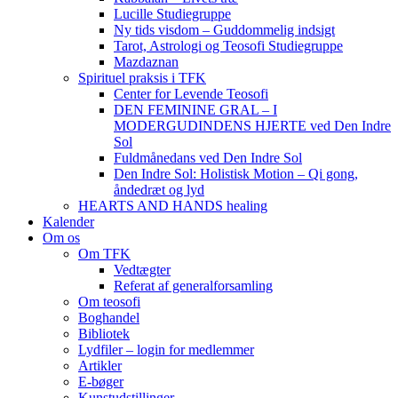
Lucille Studiegruppe
Ny tids visdom – Guddommelig indsigt
Tarot, Astrologi og Teosofi Studiegruppe
Mazdaznan
Spirituel praksis i TFK
Center for Levende Teosofi
DEN FEMININE GRAL – I
MODERGUDINDENS HJERTE ved Den Indre
Sol
Fuldmånedans ved Den Indre Sol
Den Indre Sol: Holistisk Motion – Qi gong,
åndedræt og lyd
HEARTS AND HANDS healing
Kalender
Om os
Om TFK
Vedtægter
Referat af generalforsamling
Om teosofi
Boghandel
Bibliotek
Lydfiler – login for medlemmer
Artikler
E-bøger
Kunstudstillinger