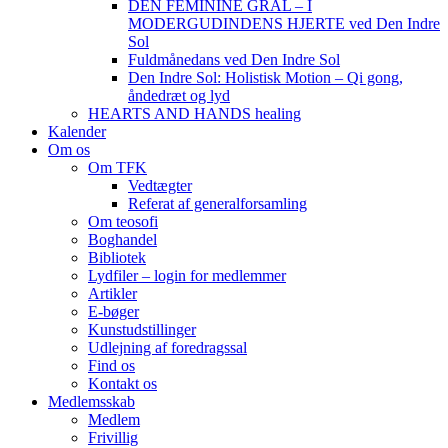
DEN FEMININE GRAL – I
MODERGUDINDENS HJERTE ved Den Indre
Sol
Fuldmånedans ved Den Indre Sol
Den Indre Sol: Holistisk Motion – Qi gong,
åndedræt og lyd
HEARTS AND HANDS healing
Kalender
Om os
Om TFK
Vedtægter
Referat af generalforsamling
Om teosofi
Boghandel
Bibliotek
Lydfiler – login for medlemmer
Artikler
E-bøger
Kunstudstillinger
Udlejning af foredragssal
Find os
Kontakt os
Medlemsskab
Medlem
Frivillig