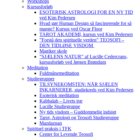
Workshops
Kursusforløb
ESOTERISK ASTROLOGI FOR EN NY TID
ved Kim Pedersen
Hvad gør Human Design så fascinerende for så
mange? Kursus ved Oscar Floor
TAROT AKADEMI, kursus ved Kim Pedersen
”Forstå den spirituelle verden” TEOSOFI –
DEN TIDLØSE VISDOM
Magiker skole
”SJÆLENS NATUR” af Lucille Cedercrans,
kursusforløb ved Jørgen Brøndum
Meditation
Fuldmånemeditation
Studiegrupper
TILSYNEKOMSTEN: NÅR SJÆLEN
INKARNERER, studiekreds ved Kim Pedersen
Esoterisk meditation
Kabbalah – Livets træ
Lucille Studiegruppe
Ny tids visdom – Guddommelig indsigt
Tarot, Astrologi og Teosofi Studiegruppe
Mazdaznan
Spirituel praksis i TFK
Center for Levende Teosofi