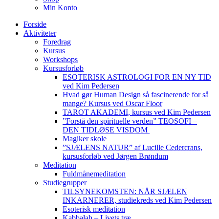
Min Konto
Forside
Aktiviteter
Foredrag
Kursus
Workshops
Kursusforløb
ESOTERISK ASTROLOGI FOR EN NY TID
ved Kim Pedersen
Hvad gør Human Design så fascinerende for så
mange? Kursus ved Oscar Floor
TAROT AKADEMI, kursus ved Kim Pedersen
”Forstå den spirituelle verden” TEOSOFI –
DEN TIDLØSE VISDOM
Magiker skole
”SJÆLENS NATUR” af Lucille Cedercrans,
kursusforløb ved Jørgen Brøndum
Meditation
Fuldmånemeditation
Studiegrupper
TILSYNEKOMSTEN: NÅR SJÆLEN
INKARNERER, studiekreds ved Kim Pedersen
Esoterisk meditation
Kabbalah – Livets træ