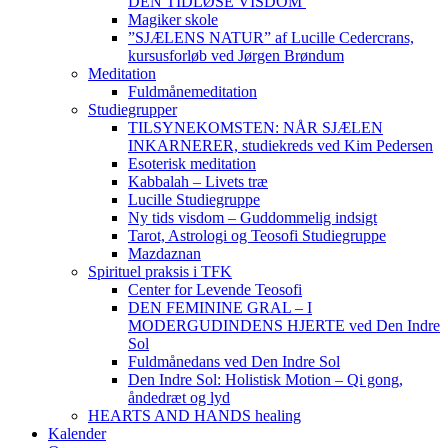
DEN TIDLØSE VISDOM
Magiker skole
”SJÆLENS NATUR” af Lucille Cedercrans,
kursusforløb ved Jørgen Brøndum
Meditation
Fuldmånemeditation
Studiegrupper
TILSYNEKOMSTEN: NÅR SJÆLEN
INKARNERER, studiekreds ved Kim Pedersen
Esoterisk meditation
Kabbalah – Livets træ
Lucille Studiegruppe
Ny tids visdom – Guddommelig indsigt
Tarot, Astrologi og Teosofi Studiegruppe
Mazdaznan
Spirituel praksis i TFK
Center for Levende Teosofi
DEN FEMININE GRAL – I
MODERGUDINDENS HJERTE ved Den Indre
Sol
Fuldmånedans ved Den Indre Sol
Den Indre Sol: Holistisk Motion – Qi gong,
åndedræt og lyd
HEARTS AND HANDS healing
Kalender