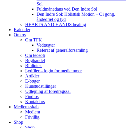
Sol
Fuldmånedans ved Den Indre Sol
Den Indre Sol: Holistisk Motion – Qi gong,
åndedræt og lyd
HEARTS AND HANDS healing
Kalender
Om os
Om TFK
Vedtægter
Referat af generalforsamling
Om teosofi
Boghandel
Bibliotek
Lydfiler – login for medlemmer
Artikler
E-bøger
Kunstudstillinger
Udlejning af foredragssal
Find os
Kontakt os
Medlemsskab
Medlem
Frivillig
Shop
Shop