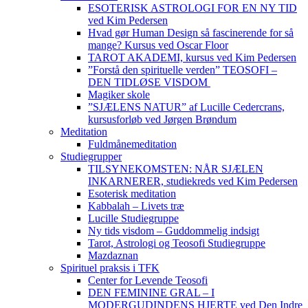
ESOTERISK ASTROLOGI FOR EN NY TID
ved Kim Pedersen
Hvad gør Human Design så fascinerende for så
mange? Kursus ved Oscar Floor
TAROT AKADEMI, kursus ved Kim Pedersen
”Forstå den spirituelle verden” TEOSOFI –
DEN TIDLØSE VISDOM
Magiker skole
”SJÆLENS NATUR” af Lucille Cedercrans,
kursusforløb ved Jørgen Brøndum
Meditation
Fuldmånemeditation
Studiegrupper
TILSYNEKOMSTEN: NÅR SJÆLEN
INKARNERER, studiekreds ved Kim Pedersen
Esoterisk meditation
Kabbalah – Livets træ
Lucille Studiegruppe
Ny tids visdom – Guddommelig indsigt
Tarot, Astrologi og Teosofi Studiegruppe
Mazdaznan
Spirituel praksis i TFK
Center for Levende Teosofi
DEN FEMININE GRAL – I
MODERGUDINDENS HJERTE ved Den Indre