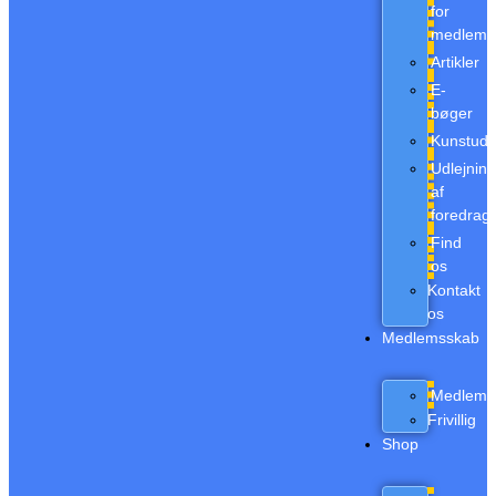
for
medlem
Artikler
E-
bøger
Kunstudst
Udlejnin
af
foredrag
Find
os
Kontakt
os
Medlemsskab
Medlem
Frivillig
Shop