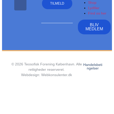
Shop
TILMELD
Lydfiler
Find os her
BLIV
MEDLEM
© 2026 Teosofisk Forening København. Alle
Handelsbeti
ngelser
rettigheder reserveret.
Webdesign:
Webkonsulenter.dk