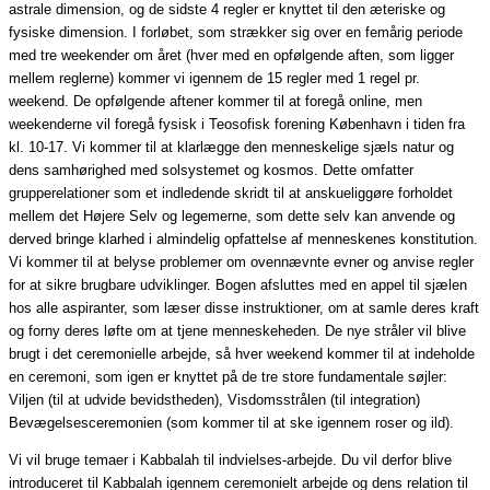
astrale dimension, og de sidste 4 regler er knyttet til den æteriske og
fysiske dimension. I forløbet, som strækker sig over en femårig periode
med tre weekender om året (hver med en opfølgende aften, som ligger
mellem reglerne) kommer vi igennem de 15 regler med 1 regel pr.
weekend. De opfølgende aftener kommer til at foregå online, men
weekenderne vil foregå fysisk i Teosofisk forening København i tiden fra
kl. 10-17. Vi kommer til at klarlægge den menneskelige sjæls natur og
dens samhørighed med solsystemet og kosmos. Dette omfatter
grupperelationer som et indledende skridt til at anskueliggøre forholdet
mellem det Højere Selv og legemerne, som dette selv kan anvende og
derved bringe klarhed i almindelig opfattelse af menneskenes konstitution.
Vi kommer til at belyse problemer om ovennævnte evner og anvise regler
for at sikre brugbare udviklinger. Bogen afsluttes med en appel til sjælen
hos alle aspiranter, som læser disse instruktioner, om at samle deres kraft
og forny deres løfte om at tjene menneskeheden. De nye stråler vil blive
brugt i det ceremonielle arbejde, så hver weekend kommer til at indeholde
en ceremoni, som igen er knyttet på de tre store fundamentale søjler:
Viljen (til at udvide bevidstheden), Visdomsstrålen (til integration)
Bevægelsesceremonien (som kommer til at ske igennem roser og ild).
Vi vil bruge temaer i Kabbalah til indvielses-arbejde. Du vil derfor blive
introduceret til Kabbalah igennem ceremonielt arbejde og dens relation til