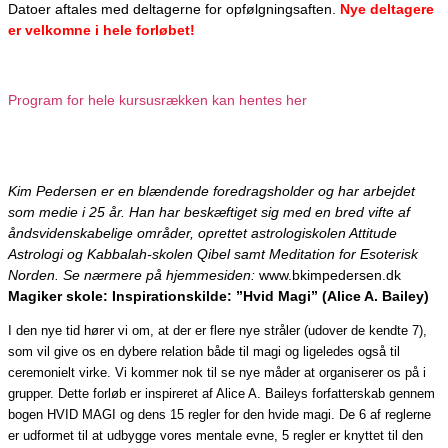
Datoer aftales med deltagerne for opfølgningsaften.
Nye deltagere
er velkomne i hele forløbet!
Program for hele kursusrækken kan hentes her
Kim Pedersen er en blændende foredragsholder og har arbejdet
som medie i 25 år. Han har beskæftiget sig med en bred vifte af
åndsvidenskabelige områder, oprettet astrologiskolen Attitude
Astrologi og Kabbalah-skolen Qibel samt Meditation for Esoterisk
Norden.
Se nærmere på hjemmesiden:
www.bkimpedersen.dk
Magiker skole: Inspirationskilde: ”Hvid Magi” (Alice A. Bailey)
I den nye tid hører vi om, at der er flere nye stråler (udover de kendte 7),
som vil give os en dybere relation både til magi og ligeledes også til
ceremonielt virke. Vi kommer nok til se nye måder at organiserer os på i
grupper. Dette forløb er inspireret af Alice A. Baileys forfatterskab gennem
bogen HVID MAGI og dens 15 regler for den hvide magi. De 6 af reglerne
er udformet til at udbygge vores mentale evne, 5 regler er knyttet til den