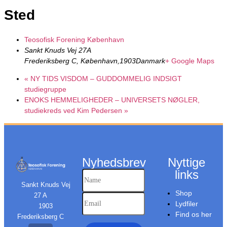
Sted
Teosofisk Forening København
Sankt Knuds Vej 27A
Frederiksberg C, København
,
1903
Danmark
+ Google Maps
«
NY TIDS VISDOM – GUDDOMMELIG INDSIGT
studiegruppe
ENOKS HEMMELIGHEDER – UNIVERSETS NØGLER,
studiekreds ved Kim Pedersen
»
Nyhedsbrev
Nyttige
links
Sankt Knuds Vej
Shop
27 A
Lydfiler
1903
Find os her
Frederiksberg C