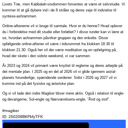
Livets Træ, men Kabbalah-visdommen forventes at være et selvstudie. Vi
kommer til at gå dybere ind i de 8 stråler og deres veje til indvielse til
syntese-ashrammen.
Online-aftenerne vil vi bruge til samtale. Hvor er du henne? Hvad oplever
du i forbindelse med dit studie eller forløbet? I disse runder kan vi lære at
se, hvordan ashrammen påvirker gruppen og den enkelte. Disse
opfølgende online-aftener vil være i tidsrummet fra klokken 18.30 til
klokken 21.30. Også her vil der være meditation og en opfølgning på,
hvad der skete i den sidste weekend, vi var sammen.
År 2023 og 2024 vil primært være knyttet til reglerne og deres arbejde på
det mentale plan. I 2025 og en del af 2026 vil vi glide igennem astral-
planets forunderlige, spændende verdener. Sidst i 2026 og 2027 vil vi
komme ind på det fysiske og æteriske plan.
Og vi vil lade den indre Magiker bliver mere aktiv. Også i relation til engle-
og devarigerne, Sol-engle og Nærværelsens-engle, ”Ånd og stof”.
#magiker
ID: 250208BKPkfyTFK